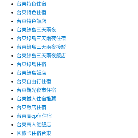
台東特色住宿
台東特色住宿
台東特色飯店
台東綠島三天兩夜
台東綠島三天兩夜住宿
台東綠島三天兩夜接駁
台東綠島三天兩夜飯店
台東綠島住宿
台東綠島飯店
台東自由行住宿
台東觀光夜市住宿
台東鐵人住宿推薦
台東飯店住宿
台東高cp值住宿
台東高人氣飯店
國旅卡住宿台東