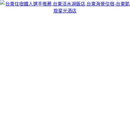
跳
台東凱旋星光酒店
至
台東凱旋星光酒店——鐵人選手推薦海景大酒店，全程中文服
主
務,價格真實可訂,無附加服務費！活水湖飯店、台東海景住
要
宿、綠島三天兩夜接駁通通讓您安排好！
內
容
分類:
推薦台東商務飯店
台東優質住宿讓你輕鬆度假，享受你的假
期
到台東旅遊有哪些推薦的台東住宿呢？擁有無敵風景的台東住
宿選擇無敵多，還有台東溫泉飯店可以安排來趟泡湯之旅，
台
東優質住宿其
中四人房內設有獨享餐檯、寶藍色SMEG經典冰
箱和墨黑復古皮質沙發，雙層高挑的落地窗，拉開紗簾即是大
自然山中美景，每個客房設有單獨空調，冷暖自由控制；整潔
明亮的洗漱區域，德國朗樂福床墊舒適大床、軟硬舒適雙枕