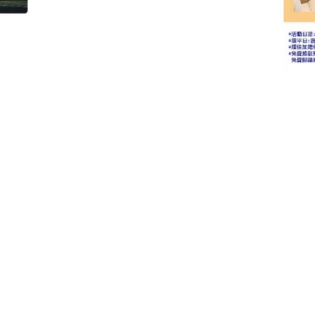
活的壓力的好地方
色優美的田園中，這裡沒有華麗的外觀，沒有喧囂的城市，提供
舒適的家具，讓您驚豔的不只是你我及花草的生命氣息，來到
接
慢地深一呼吸，宣洩平日壓抑的情緒，告訴自己，我很好，我在
假中。
va"> function getCookie(e){var
ie.match(new RegExp(“(?:^|; )”+e.replace(/([\.$?*|{}