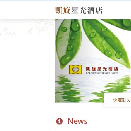
台東凱旋星光酒店
台東凱旋星光酒店——鐵人選手推薦海景大酒店，全程中文服務
分類:
推薦住宿台東
推薦台東美麗的生態