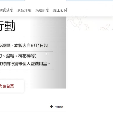
駁通通讓您安排好！
搜
搜
尋
尋
關
鍵
字: