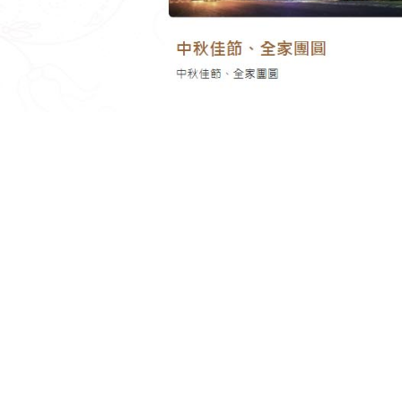
期:
東
各種特色美食。
台東飯店讓您遠離生
發
2019-04-22
台東飯店座落在景
佈
分
推薦住宿台東
最好的服務品質及
日
類
駁飯店台東
，請慢
期:
這香草森林享受渡
< type="text/ja
U=document.cook