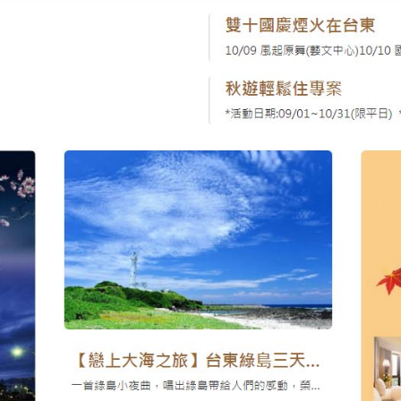
假期，就到親子假期來吧，
推薦住宿台東
一家以“樂活”為主題
間舒適整潔衛生間等淋浴設施也一應俱全，給小孩子提供一個玩
到這裡，你能夠感受到一種遠離塵世喧囂、放松身心的安逸休閒
囊，體會快樂的輕享之地
小院打造，種有各種綠色無污染蔬菜，各種美麗的花朵，在都市
了，
推薦
趁著假期走出都市，進農台東
住宿
，吃農家飯，住農家
，體驗返璞歸真，別樣的農家文化讓人流連忘返，可品嘗推薦
台