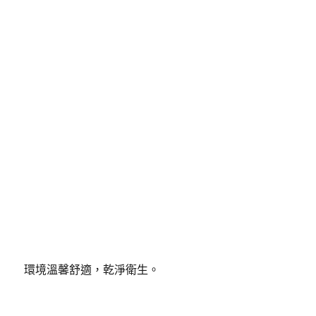
然光灑落的美妙結合，台東cp值高住宿不僅視覺上是
種享受，進到裡頭，連身心五感也都全然的敞開。
發
分
2023-01-06
台東cp值高住宿
佈
類
日
期:
台東cp值高住宿裝修清雅古
樸，乾淨舒適
近年來，民宿和酒店式公寓也出現在了人們的視野當
中，並且越來越受歡迎，
台東cp值高住宿
的環境優
美，位置優越，周圍有多家海鮮大排檔，步行五分鐘
即可到達沙灘，出行便利，客房裝修精緻簡約，住宿
環境溫馨舒適，乾淨衛生。