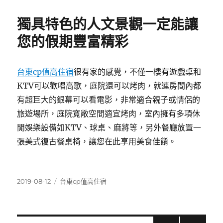
日
期:
獨具特色的人文景觀一定能讓
您的假期豐富精彩
台東cp值高住宿
很有家的感覺，不僅一樓有遊戲桌和
KTV可以歡唱高歌，庭院還可以烤肉，就連房間內都
有超巨大的銀幕可以看電影，非常適合親子或情侶的
旅遊場所，庭院寬敞空間適宜烤肉，室內擁有多項休
閒娛樂設備如KTV、球桌、麻將等，另外餐廳放置一
張美式復古餐桌椅，讓您在此享用美食佳餚。
發
分
2019-08-12
台東cp值高住宿
佈
類
日
期: