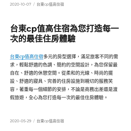
發
分
2020-10-07
台東cp值高住宿
佈
類
日
期:
台東cp值高住宿為您打造每一
次的最佳住房體驗
台東cp值高住宿
多元的房型選擇，滿足旅客不同的需
求，輕鬆舒適的色調、簡約的空間設計，為您保留最
自在、舒適的休憩空間。從柔和的光線、時尚的擺
設、舒適的寢具、完善的住房設施到親切的服務笑
容，著重每一個細節的安排，不論是商務出差還是渡
假旅遊，全心為您打造每一次的最佳住房體驗。
發
分
2020-05-29
台東cp值高住宿
佈
類