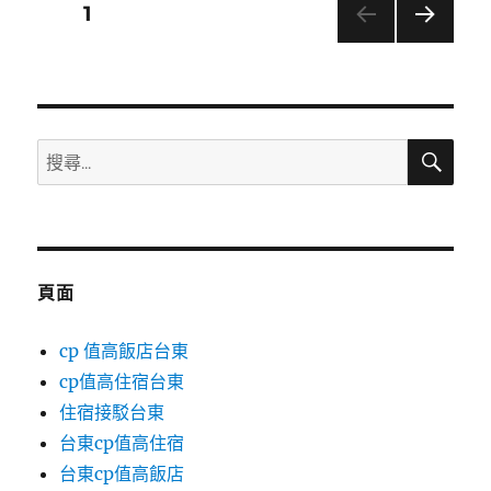
文
頁次
1
下一
章
頁
分
搜
搜
頁
尋
尋
關
鍵
字:
頁面
cp 值高飯店台東
cp值高住宿台東
住宿接駁台東
台東cp值高住宿
台東cp值高飯店