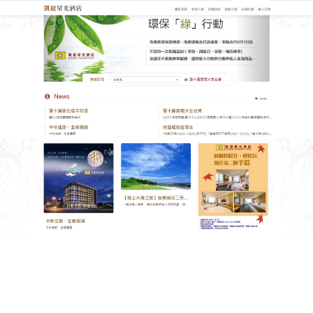
台東凱旋星光酒店
分類:
台東cp值高住宿
台東cp值高住宿讓你住進排灣
族傳統家屋，跟著族人採藤
編、獵烤山豬
想體驗深度部落文化？這間位於東河鄉的
台東cp值高
住宿
，是由排灣族頭目家屋改建的民宿，傳統茅草屋