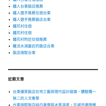
鐵人台東飯店推薦
鐵人選手推薦住宿台東
鐵人選手推薦飯店台東
鐵花村住宿
鐵花村住宿
鐵花村附近住宿推薦
離活水湖最近的飯店台東
飯店接駁台東
近期文章
台東優質飯店在地工藝與現代設計碰撞，體驗獨一
無二的人文奢華
台東接駁飯店純白美學與木質溫度，在城市邊陲邂