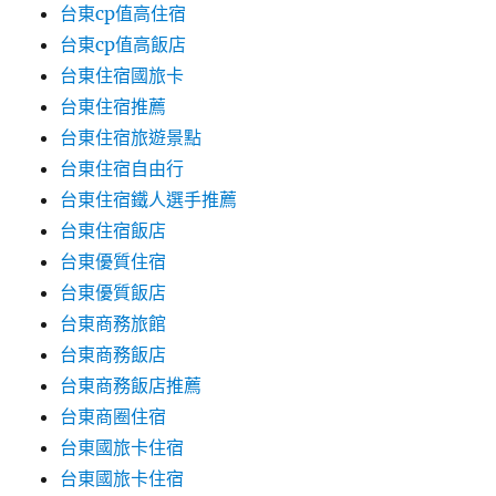
台東cp值高住宿
台東cp值高飯店
台東住宿國旅卡
台東住宿推薦
台東住宿旅遊景點
台東住宿自由行
台東住宿鐵人選手推薦
台東住宿飯店
台東優質住宿
台東優質飯店
台東商務旅館
台東商務飯店
台東商務飯店推薦
台東商圈住宿
台東國旅卡住宿
台東國旅卡住宿