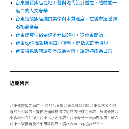
台東優質飯店在地工藝與現代設計碰撞，體驗獨一
無二的人文奢華
台東接駁飯店純白美學與木質溫度，在城市邊陲邂
逅極簡奢華
台東優質住宿全球多元目的地，從台東開始
台東cp值高飯店用誠心待客，開啟您的新世界
台東特色飯店讓乾淨成為習慣，讓舒適成為日常
近期留言
台東凱旋星光酒店
位於台東縣台東森林公園區台東森林公園附
近的折扣酒店。提供通過國旅卡特約商店檢核之飯店，多間優質台
東森林公園住宿、台東活水湖飯店、台東綠島三天兩夜飯店、
鐵人
台東住宿推薦
及台東市區飯店，價格合理，cp值高點評。