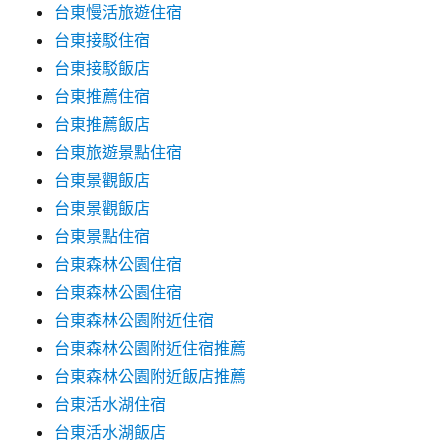
台東慢活旅遊住宿
台東接駁住宿
台東接駁飯店
台東推薦住宿
台東推薦飯店
台東旅遊景點住宿
台東景觀飯店
台東景觀飯店
台東景點住宿
台東森林公園住宿
台東森林公園住宿
台東森林公園附近住宿
台東森林公園附近住宿推薦
台東森林公園附近飯店推薦
台東活水湖住宿
台東活水湖飯店